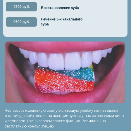
4500 руб.
Восстановление зуба
Лечение 3-х канального
9500 руб.
зуба
Неспроста идеальную ровную сияющую улыбку мы называем
«голливудской», ведь она ассоциируется у нас со звездами кино
и сериалов. Стань героем своего фильма. Запишись на
бесплатную консультацию.