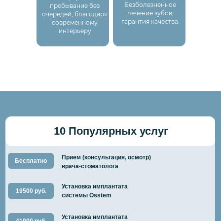
Безболезненное
пребывание без
лечение зубов,
очередей, благодаря
гарантия качества.
современному
интерьеру
10 Популярных услуг
Прием (консультация, осмотр)
Бесплатно
врача-стоматолога
Установка имплантата
19500 руб.
системы Osstem
Установка имплантата