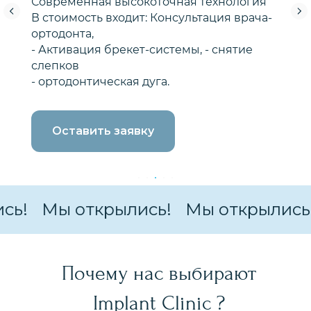
Современная высокоточная технология
В стоимость входит: Консультация врача-
ортодонта,
- Активация брекет-системы, - снятие
слепков
- ортодонтическая дуга.
Оставить заявку
Мы открылись!
Мы открылись!
М
Почему нас выбирают
Implant Clinic ?