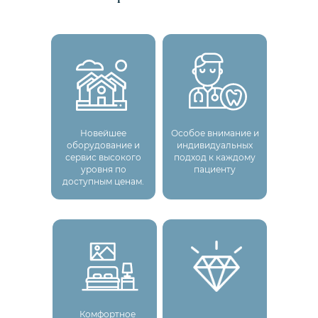
Новейшее
Особое внимание и
оборудование и
индивидуальных
сервис высокого
подход к каждому
уровня по
пациенту
доступным ценам.
Комфортное