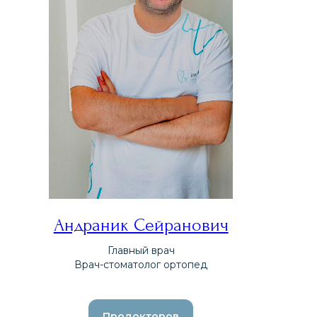
Андраник Сейранович
Главный врач
Врач-стоматолог ортопед
Продокторов