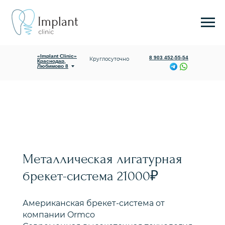
«Implant Clinic»
Ежедневно с
Яблоновский,
09:00 до 20:00
Гагарина 165/1
«Implant Clinic»
8 903 452-55-54
Круглосуточно
Краснодар,
Любимово 8
О клинике
Услуги и цены
Металлическая лигатурная
брекет-система 21000₽
Американская брекет-система от
компании Ormco