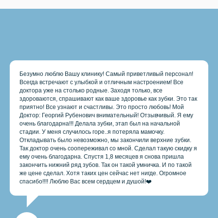
Безумно люблю Вашу клинику! Самый приветливый персонал!
Всегда встречают с улыбкой и отличным настроением! Все
доктора уже на столько родные. Заходя только, все
здороваются, спрашивают как ваше здоровье как зубки. Это так
приятно! Все узнают и счастливы. Это просто любовь! Мой
Доктор: Георгий Рубенович внимательный! Отзывчивый. Я ему
очень благодарна!!! Делала зубки, этап был на начальной
стадии. У меня случилось горе..я потеряла мамочку.
Откладывать было невозможно, мы закончили верхние зубки.
Так доктор очень соопереживал со мной. Сделал такую скидку я
ему очень благодарна. Спустя 1,8 месяцев я снова пришла
закончить нижний ряд зубов. Так он такой умничка. И по такой
же цене сделал. Хотя таких цен сейчас нет нигде. Огромное
спасибо!!!! Люблю Вас всем сердцем и душой!❤️