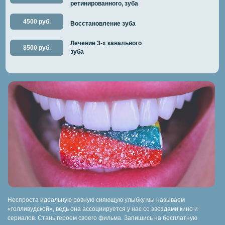
ретинированного, зуба
4500 руб.
Восстановление зуба
Лечение 3-х канального
8500 руб.
зуба
Неспроста идеальную ровную сияющую улыбку мы называем
«голливудской», ведь она ассоциируется у нас со звездами кино и
сериалов. Стань героем своего фильма. Запишись на бесплатную