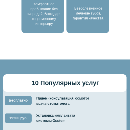
Комфортное
Безболезненное
пребывание без
лечение зубов,
очередей, благодаря
гарантия качества.
современному
интерьеру
10 Популярных услуг
Прием (консультация, осмотр)
Бесплатно
врача-стоматолога
Установка имплантата
19500 руб.
системы Osstem