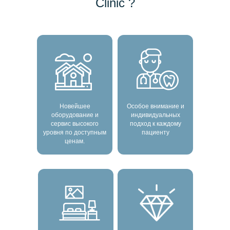
Clinic ?
Новейшее
Особое внимание и
оборудование и
индивидуальных
сервис высокого
подход к каждому
уровня по доступным
пациенту
ценам.