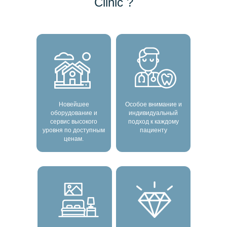
Clinic ?
Новейшее
Особое внимание и
оборудование и
индивидуальный
сервис высокого
подход к каждому
уровня по доступным
пациенту
ценам.