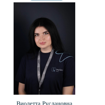
Виолетта Руслановна