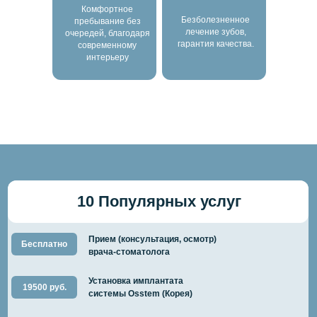
Комфортное
Безболезненное
пребывание без
лечение зубов,
очередей, благодаря
гарантия качества.
современному
интерьеру
10 Популярных услуг
Прием (консультация, осмотр)
Бесплатно
врача-стоматолога
Установка имплантата
19500 руб.
системы Osstem (Корея)