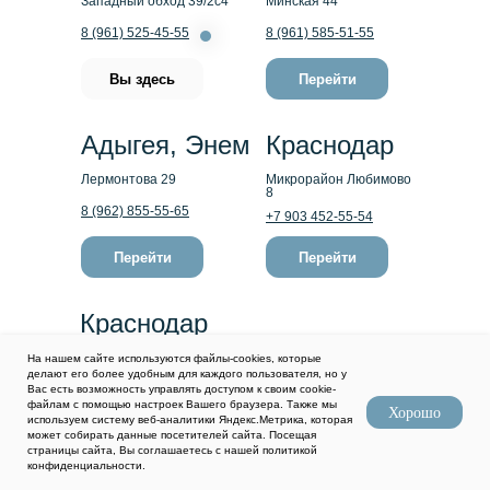
Западный обход 39/2с4
Минская 44
8 (961) 525-45-55
8 (961) 585-51-55
Вы здесь
Перейти
Адыгея, Энем
Краснодар
Лермонтова 29
Микрорайон Любимово
8
8 (962) 855-55-65
+7 903 452-55-54
Перейти
Перейти
Краснодар
ул. 40-летия Победы,
На нашем сайте используются файлы-cookies, которые
97 с 1
делают его более удобным для каждого пользователя, но у
Вас есть возможность управлять доступом к своим cookie-
+7 (967) 655 85 55
файлам с помощью настроек Вашего браузера. Также мы
Хорошо
используем систему веб-аналитики Яндекс.Метрика, которая
Перейти
может собирать данные посетителей сайта. Посещая
страницы сайта, Вы соглашаетесь с нашей политикой
конфиденциальности.