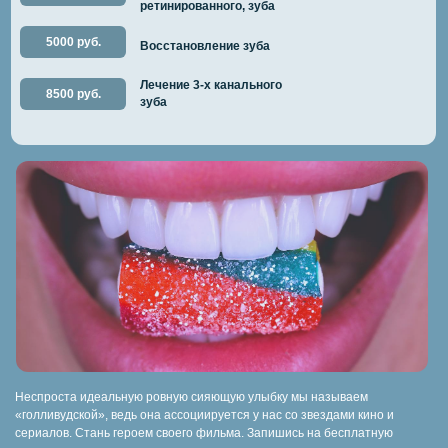
ретинированного, зуба
5000 руб.
Восстановление зуба
Лечение 3-х канального
8500 руб.
зуба
Неспроста идеальную ровную сияющую улыбку мы называем
«голливудской», ведь она ассоциируется у нас со звездами кино и
сериалов. Стань героем своего фильма. Запишись на бесплатную