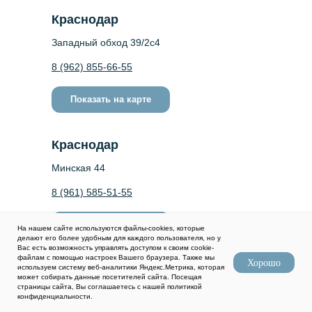
Краснодар
Западный обход 39/2c4
8 (962) 855-66-55
Показать на карте
Краснодар
Минская 44
8 (961) 585-51-55
Показать на карте
На нашем сайте используются файлы-cookies, которые
делают его более удобным для каждого пользователя, но у
Вас есть возможность управлять доступом к своим cookie-
файлам с помощью настроек Вашего браузера. Также мы
Хорошо
Адыгея, Энем
используем систему веб-аналитики Яндекс.Метрика, которая
может собирать данные посетителей сайта. Посещая
страницы сайта, Вы соглашаетесь с нашей политикой
Лермонтова 29
конфиденциальности.