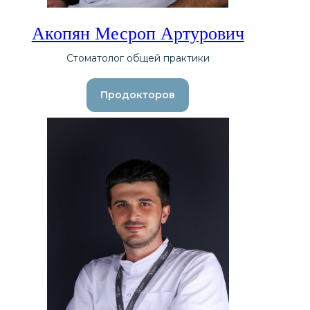
Акопян Месроп Артурович
Стоматолог общей практики
Продокторов