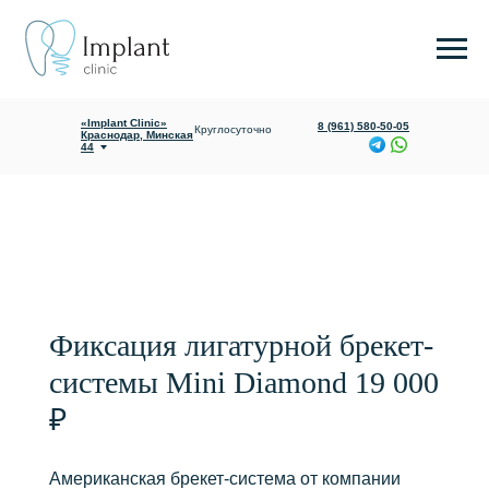
«Implant Clinic»
Ежедневно с
Яблоновский,
09:00 до 20:00
Гагарина 165/1
«Implant Clinic»
8 (961) 580-50-05
Круглосуточно
Краснодар, Минская
44
О клинике
Услуги и цены
Фиксация лигатурной брекет-
системы Mini Diamond 19 000
₽
Американская брекет-система от компании