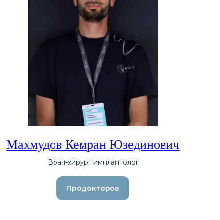
Махмудов Кемран Юзединович
Врач-хирург имплантолог
Продокторов