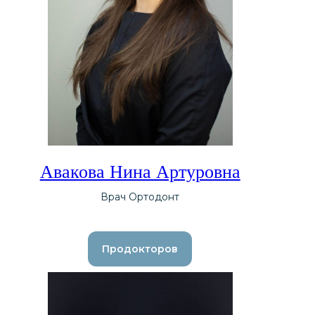
Авакова Нина Артуровна
Врач Ортодонт
Продокторов