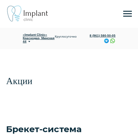
«Implant Clinic»
Ежедневно с
Яблоновский,
09:00 до 20:00
Гагарина 165/1
«Implant Clinic»
8 (961) 580-50-05
Круглосуточно
Краснодар, Минская
44
Акции
О клинике
Услуги и цены
Брекет-система