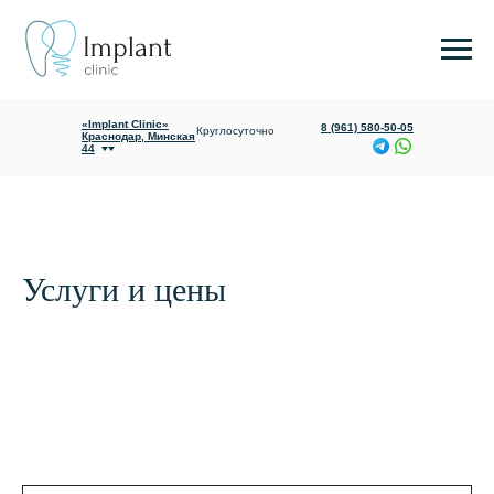
«Implant Clinic»
Ежедневно с
Яблоновский,
09:00 до 20:00
Гагарина 165/1
«Implant Clinic»
8 (961) 580-50-05
Круглосуточно
Краснодар, Минская
44
Услуги и цены
О клинике
Услуги и цены