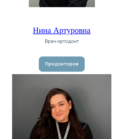
Нина Артуровна
Врач-ортодонт
Продокторов