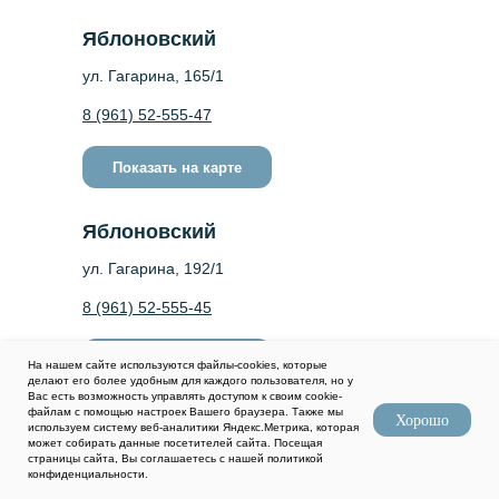
Яблоновский
ул. Гагарина, 165/1
8 (961) 52-555-47
Показать на карте
Яблоновский
ул. Гагарина, 192/1
8 (961) 52-555-45
Показать на карте
На нашем сайте используются файлы-cookies, которые
делают его более удобным для каждого пользователя, но у
Вас есть возможность управлять доступом к своим cookie-
файлам с помощью настроек Вашего браузера. Также мы
Хорошо
Новая Адыгея
используем систему веб-аналитики Яндекс.Метрика, которая
может собирать данные посетителей сайта. Посещая
страницы сайта, Вы соглашаетесь с нашей политикой
ул. Кубанская, 3/1
конфиденциальности.