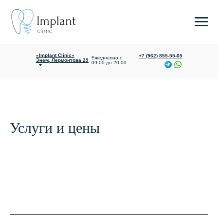
«Implant Clinic»
Ежедневно с
Яблоновский,
09:00 до 20:00
Гагарина 165/1
«Implant Clinic»
+7 (962) 855-55-65
Ежедневно с
Энем, Лермонтова 29
09:00 до 20:00
Услуги и цены
О клинике
Услуги и цены