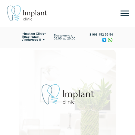
«Implant Clinic»
Ежедневно с
Яблоновский,
09:00 до 20:00
Гагарина 165/1
«Implant Clinic»
8 903 452-55-54
Ежедневно с
Краснодар,
09:00 до 20:00
Любимово 8
О клинике
Услуги и цены