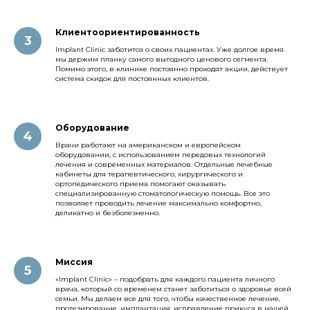
Клиентоориентированность
Implant Clinic заботится о своих пациентах. Уже долгое время
мы держим планку самого выгодного ценового сегмента.
Помимо этого, в клинике постоянно проходят акции, действует
система скидок для постоянных клиентов.
Оборудование
Врачи работают на американском и европейском
оборудовании, с использованием передовых технологий
лечения и современных материалов. Отдельные лечебные
кабинеты для терапевтического, хирургического и
ортопедического приема помогают оказывать
специализированную стоматологическую помощь. Все это
позволяет проводить лечение максимально комфортно,
деликатно и безболезненно.
Миссия
«Implant Clinic» – подобрать для каждого пациента личного
врача, который со временем станет заботиться о здоровье всей
семьи. Мы делаем все для того, чтобы качественное лечение,
протезирование, имплантация, исправление прикуса в нашей