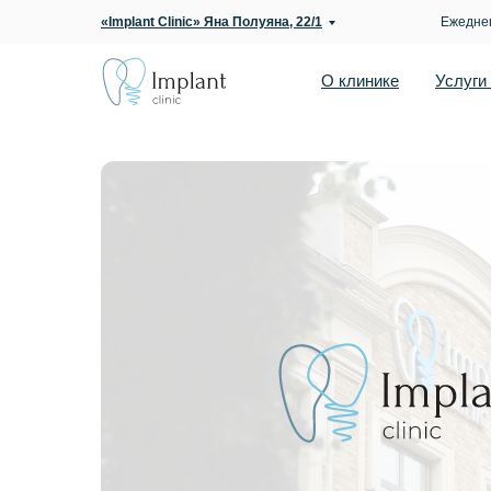
«Implant Clinic» Яна Полуяна, 22/1
Ежеднев
О клинике
Услуги