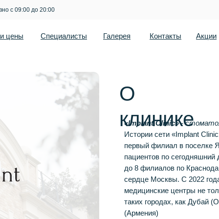
но с 09:00 до 20:00
 и цены
Специалисты
Галерея
Контакты
Акции
О
клинике
«Implant Clinic»
- стомато
Истории сети «Implant Clini
первый филиал в поселке Я
пациентов по сегодняшний 
до 8 филиалов по Краснода
сердце Москвы. С 2022 год
медицинские центры не толь
таких городах, как Дубай 
(Армения)